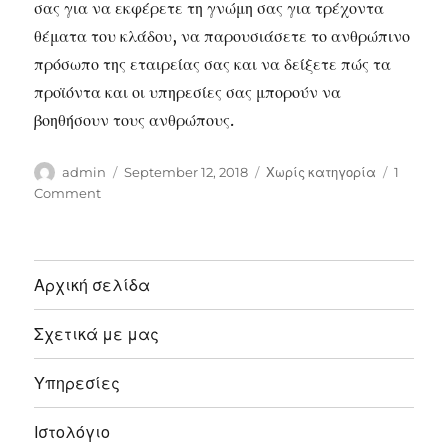
σας για να εκφέρετε τη γνώμη σας για τρέχοντα
θέματα του κλάδου, να παρουσιάσετε το ανθρώπινο
πρόσωπο της εταιρείας σας και να δείξετε πώς τα
προϊόντα και οι υπηρεσίες σας μπορούν να
βοηθήσουν τους ανθρώπους.
Author
Posted
Categories
admin
September 12, 2018
Χωρίς κατηγορία
1
on
on
Comment
Κινημα
για
εναν
Καλυτερο
Αρχική σελίδα
Κοσμο
(Ουτοπια)
Σχετικά με μας
Υπηρεσίες
Ιστολόγιο